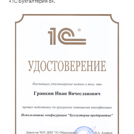
«1С:Бухгалтерия 8»
.