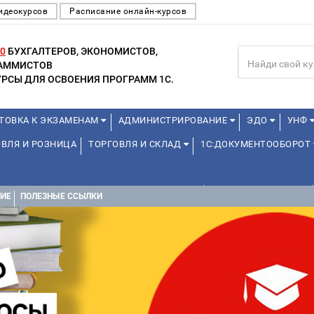
идеокурсов
Расписание онлайн-курсов
0
БУХГАЛТЕРОВ, ЭКОНОМИСТОВ,
РАММИСТОВ
РСЫ ДЛЯ ОСВОЕНИЯ ПРОГРАММ 1С.
ТОВКА К ЭКЗАМЕНАМ
АДМИНИСТРИРОВАНИЕ
ЭДО
УНФ
ВЛЯ И РОЗНИЦА
ТОРГОВЛЯ И СКЛАД
1С:ДОКУМЕНТООБОРОТ
ДЛЯ ПРЕПОДАВАТЕЛЕЙ ШКОЛЬНЫХ КУРСОВ
ДЛЯ ШКОЛЬНИКОВ
НИЕ
ПОЛЕЗНЫЕ ССЫЛКИ
Е
1С:МЕДИЦИНА
WEB, JAVA И ANDROID