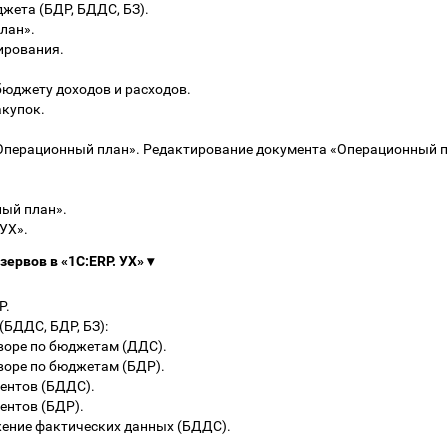
жета (БДР, БДДС, БЗ).
лан».
ирования.
бюджету доходов и расходов.
акупок.
Операционный план». Редактирование документа «Операционный п
ый план».
УХ».
зервов в «1С:ERP. УХ»
▾
Р.
БДДС, БДР, БЗ):
воре по бюджетам (ДДС).
воре по бюджетам (БДР).
ентов (БДДС).
ентов (БДР).
жение фактических данных (БДДС).