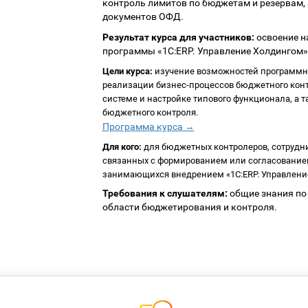
контроль лимитов по бюджетам и резервам,
документов ОФД.
Результат курса для участников:
освоение н
программы «1С:ERP. Управление Холдингом»
Цели курса:
изучение возможностей программног
реализации бизнес-процессов бюджетного конт
системе и настройке типового функционала, а
бюджетного контроля.
Программа курса →
Для кого:
для бюджетных контролеров, сотрудни
связанных с формированием или согласованием
занимающихся внедрением «1С:ERP. Управлени
Требования к слушателям:
общие знания по 
области бюджетирования и контроля.