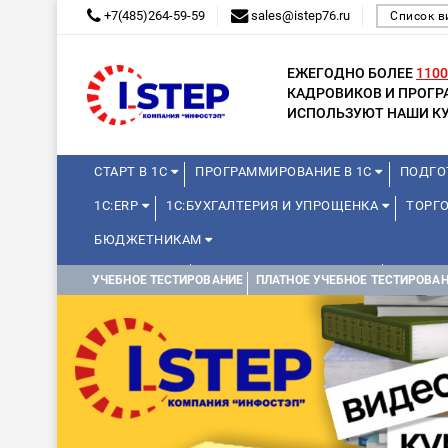
+7(485)264-59-59
sales@istep76.ru
Список в
ЕЖЕГОДНО БОЛЕЕ
1100
КАДРОВИКОВ И ПРОГ
ИСПОЛЬЗУЮТ НАШИ КУ
СТАРТ В 1С
ПРОГРАММИРОВАНИЕ В 1С
ПОДГО
1С:ERP
1С:БУХГАЛТЕРИЯ И УПРОЩЕНКА
ТОРГО
БЮДЖЕТНИКАМ
МИНИ-КУРСЫ
КУРСЫ ДЛЯ ШКОЛЬНИКОВ
КУРСЫ 
УЧЕБНОЕ ТЕСТИРОВАНИЕ
ПЛАТНОЕ УЧЕБНОЕ ТЕСТИРОВА
УПРАВЛЕНИЕ ПРОЕКТАМИ
УПРАВЛЕНЦАМ
ДРУГИ