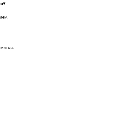
ля
▾
ием.
имитов.