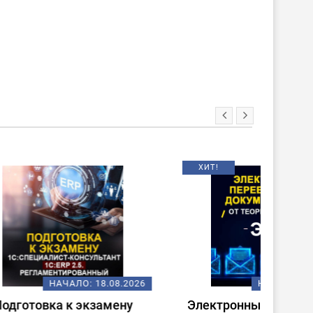
ХИТ!
НОВИНКА
08.2026
НАЧАЛО:
18.08.2026
ену
Электронные перевозочные
Испо