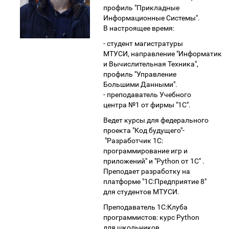
профиль "Прикладные
Информационные Системы".
В настроящее время:
- студент магистратуры
МТУСИ, направление "Информатика
и Вычислительная Техника",
профиль "Управление
Большими Данными".
- преподаватель Учебного
центра №1 от фирмы "1С".
Ведет курсы для федерального
проекта "Код будущего"-
"Разработчик 1С:
программирование игр и
приложений" и "Python от 1С" .
Преподает разработку на
платформе "1С:Предприятие 8"
для студентов МТУСИ.
Преподаватель 1С:Клуба
программистов: курс Python
для школьников